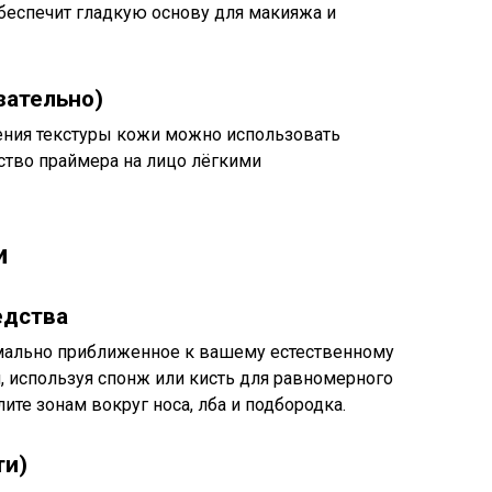
обеспечит гладкую основу для макияжа и
зательно)
ения текстуры кожи можно использовать
ство праймера на лицо лёгкими
и
едства
мально приближенное к вашему естественному
м, используя спонж или кисть для равномерного
те зонам вокруг носа, лба и подбородка.
ти)