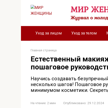
Перейти
МИР ЖЕ
к
контенту
Журнал о молод
Уход за лицом
Уход за телом
Главная страница
Естественный макия
пошаговое руководст
Научись создавать безупречный
несколько шагов! Пошаговое р
минимумом косметики. Секреты
На чтение:
2 мин
Опубликовано:
29.12.2024