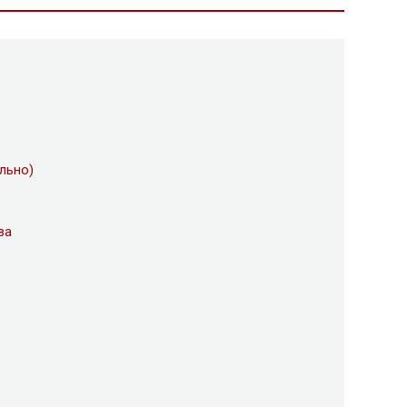
льно)
ва