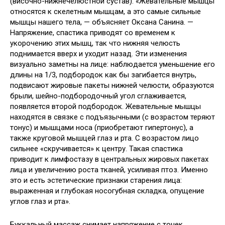
(височно-нижнечелюстной сустав). «Жевательные мышцы
относятся к скелетным мышцам, а это самые сильные
мышцы нашего тела, — объясняет Оксана Санина. —
Напряжение, спастика приводят со временем к
укорочению этих мышц, так что нижняя челюсть
поднимается вверх и уходит назад. Эти изменения
визуально заметны на лице: наблюдается уменьшение его
длины на 1/3, подбородок как бы загибается внутрь,
подвисают жировые пакеты нижней челюсти, образуются
брыли, шейно-подбородочный угол сглаживается,
появляется второй подбородок. Жевательные мышцы
находятся в связке с подъязычными (с возрастом теряют
тонус) и мышцами носа (приобретают гипертонус), а
также круговой мышцей глаз и рта. С возрастом лицо
сильнее «скручивается» к центру. Такая спастика
приводит к лимфостазу в центральных жировых пакетах
лица и увеличению роста тканей, усиливая птоз. Именно
это и есть эстетические признаки старения лица:
выраженная и глубокая носогубная складка, опущение
углов глаз и рта».
Буккальный массаж снимает напряжение с точек