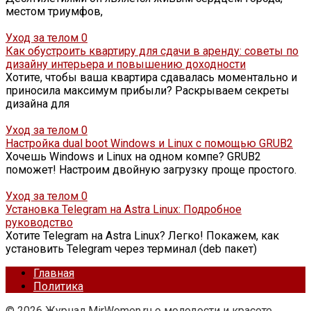
местом триумфов,
Уход за телом
0
Как обустроить квартиру для сдачи в аренду: советы по
дизайну интерьера и повышению доходности
Хотите, чтобы ваша квартира сдавалась моментально и
приносила максимум прибыли? Раскрываем секреты
дизайна для
Уход за телом
0
Настройка dual boot Windows и Linux с помощью GRUB2
Хочешь Windows и Linux на одном компе? GRUB2
поможет! Настроим двойную загрузку проще простого.
Уход за телом
0
Установка Telegram на Astra Linux: Подробное
руководство
Хотите Telegram на Astra Linux? Легко! Покажем, как
установить Telegram через терминал (deb пакет)
Главная
Политика
© 2026 Журнал MirWomen.ru о молодости и красоте