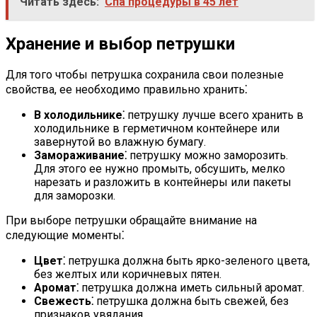
Читать здесь:
Спа процедуры в 45 лет
Хранение и выбор петрушки
Для того чтобы петрушка сохранила свои полезные
свойства, ее необходимо правильно хранить⁚
В холодильнике⁚
петрушку лучше всего хранить в
холодильнике в герметичном контейнере или
завернутой во влажную бумагу.
Замораживание⁚
петрушку можно заморозить.
Для этого ее нужно промыть, обсушить, мелко
нарезать и разложить в контейнеры или пакеты
для заморозки.
При выборе петрушки обращайте внимание на
следующие моменты⁚
Цвет⁚
петрушка должна быть ярко-зеленого цвета,
без желтых или коричневых пятен.
Аромат⁚
петрушка должна иметь сильный аромат.
Свежесть⁚
петрушка должна быть свежей, без
признаков увядания.