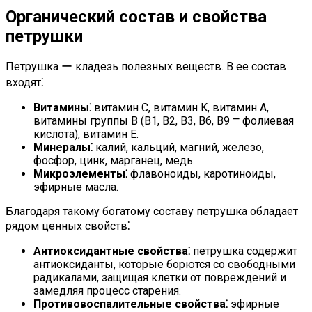
Органический состав и свойства
петрушки
Петрушка ー кладезь полезных веществ. В ее состав
входят⁚
Витамины⁚
витамин C, витамин K, витамин A,
витамины группы B (B1, B2, B3, B6, B9 ⎻ фолиевая
кислота), витамин E.
Минералы⁚
калий, кальций, магний, железо,
фосфор, цинк, марганец, медь.
Микроэлементы⁚
флавоноиды, каротиноиды,
эфирные масла.
Благодаря такому богатому составу петрушка обладает
рядом ценных свойств⁚
Антиоксидантные свойства⁚
петрушка содержит
антиоксиданты, которые борются со свободными
радикалами, защищая клетки от повреждений и
замедляя процесс старения.
Противовоспалительные свойства⁚
эфирные