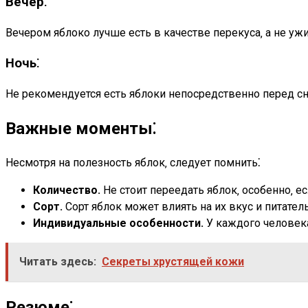
Вечер⁚
Вечером яблоко лучше есть в качестве перекуса‚ а не у
Ночь⁚
Не рекомендуется есть яблоки непосредственно перед с
Важные моменты⁚
Несмотря на полезность яблок‚ следует помнить⁚
Количество.
Не стоит переедать яблок‚ особенно‚ е
Сорт.
Сорт яблок может влиять на их вкус и питател
Индивидуальные особенности.
У каждого человека
Читать здесь:
Секреты хрустящей кожи
Резюме⁚