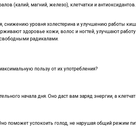
нералов (калий‚ магний‚ железо)‚ клетчатки и антиоксидант
‚ снижению уровня холестерина и улучшению работы киш
рживают здоровье кожи‚ волос и ногтей‚ улучшают работу
свободными радикалами.
 максимальную пользу от их употребления?
ельного начала дня. Оно даст вам заряд энергии‚ а клетча
Оно поможет успокоить голод‚ не нарушая общий режим пи