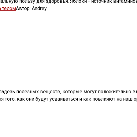
мальную пользу для здоровья. Яблоки - источник витаминов
а телом
Автор:
Andrey
 кладезь полезных веществ‚ которые могут положительно в
 того‚ как они будут усваиваться и как повлияют на наш о