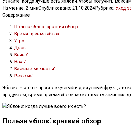
Узнайте, когда лучше есть яблоки, чтобы получить макси
На чтение:
2 мин
Опубликовано:
21.10.2024
Рубрика:
Уход з
Содержание
Польза яблок⁚ краткий обзор
Время приема яблок⁚
Утро⁚
День⁚
Вечер⁚
Ночь⁚
Важные моменты⁚
Резюме⁚
Яблоко – это не просто вкусный и доступный фрукт‚ это
продуктом‚ время приема яблок может иметь значение для
Польза яблок⁚ краткий обзор