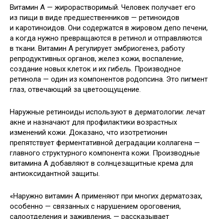
Витамин А — жирорастворимый. Человек получает его
из пищи в виде предшественников — ретиноидов
и каротиноидов. Они содержатся в жировом депо печени,
а когда нужно превращаются в ретинол и отправляются
в ткани. Витамин А регулирует эмбриогенез, работу
репродуктивных органов, желез кожи, воспаление,
создание новых клеток и их гибель. Производное
ретинола — один из компонентов родопсина. Это пигмент
глаз, отвечающий за цветоощущение.
Наружные ретиноиды используют в дерматологии: лечат
акне и назначают для профилактики возрастных
изменений кожи. Доказано, что изотретионин
препятствует ферментативной деградации коллагена —
главного структурного компонента кожи. Производные
витамина А добавляют в солнцезащитные крема для
антиоксидантной защиты.
«Наружно витамин А применяют при многих дерматозах,
особенно — связанных с нарушением ороговения,
салоотделения и заживления, — рассказывает