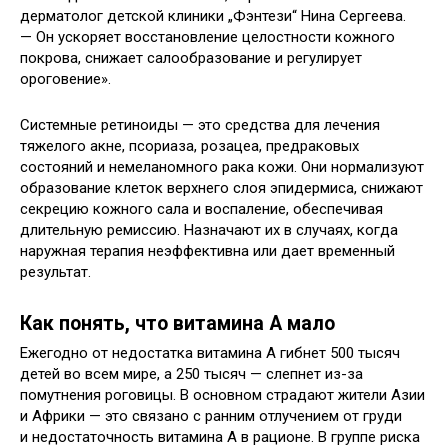
дерматолог детской клиники „Фэнтези“ Нина Сергеева.
— Он ускоряет восстановление целостности кожного
покрова, снижает салообразование и регулирует
ороговение».
Системные ретиноиды — это средства для лечения
тяжелого акне, псориаза, розацеа, предраковых
состояний и немеланомного рака кожи. Они нормализуют
образование клеток верхнего слоя эпидермиса, снижают
секрецию кожного сала и воспаление, обеспечивая
длительную ремиссию. Назначают их в случаях, когда
наружная терапия неэффективна или дает временный
результат.
Как понять, что витамина А мало
Ежегодно от недостатка витамина А гибнет 500 тысяч
детей во всем мире, а 250 тысяч — слепнет из-за
помутнения роговицы. В основном страдают жители Азии
и Африки — это связано с ранним отлучением от груди
и недостаточность витамина А в рационе. В группе риска