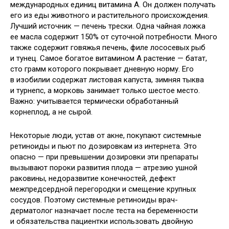
международных единиц витамина А. Он должен получать
его из еды животного и растительного происхождения.
Лучший источник — печень трески. Одна чайная ложка
ее масла содержит 150% от суточной потребности. Много
также содержит говяжья печень, филе лососевых рыб
и тунец. Самое богатое витамином А растение — батат,
сто грамм которого покрывает дневную норму. Его
в изобилии содержат листовая капуста, зимняя тыква
и турнепс, а морковь занимает только шестое место.
Важно: учитывается термически обработанный
корнеплод, а не сырой.
Некоторые люди, устав от акне, покупают системные
ретиноиды и пьют по дозировкам из интернета. Это
опасно — при превышении дозировки эти препараты
вызывают пороки развития плода — атрезию ушной
раковины, недоразвитие конечностей, дефект
межпредсердной перегородки и смещение крупных
сосудов. Поэтому системные ретиноиды врач-
дерматолог назначает после теста на беременности
и обязательства пациентки использовать двойную