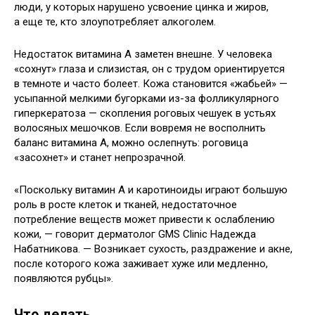
люди, у которых нарушено усвоение цинка и жиров,
а еще те, кто злоупотребляет алкоголем.
Недостаток витамина А заметен внешне. У человека
«сохнут» глаза и слизистая, он с трудом ориентируется
в темноте и часто болеет. Кожа становится «жабьей» —
усыпанной мелкими бугорками из-за фолликулярного
гиперкератоза — скопления роговых чешуек в устьях
волосяных мешочков. Если вовремя не восполнить
баланс витамина А, можно ослепнуть: роговица
«засохнет» и станет непрозрачной.
«Поскольку витамин А и каротиноиды играют ​​большую
роль в росте клеток и тканей, недостаточное
потребление веществ может привести к ослаблению
кожи, — говорит дерматолог GMS Clinic Надежда
Набатникова. — Возникает сухость, раздражение и акне,
после которого кожа заживает хуже или медленно,
появляются рубцы».
Что делать